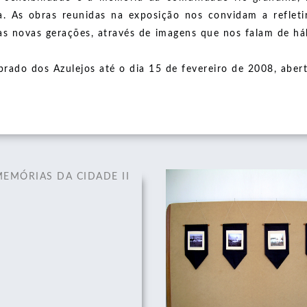
ca. As obras reunidas na exposição nos convidam a reflet
- 2024 - 2025
as novas gerações, através de imagens que nos falam de há
- 2020 - 2020
STAS VEEM O MUNDO - 2025
ado dos Azulejos até o dia 15 de fevereiro de 2008, abert
SA (AUTO)BIOGRÁFICA - 2024
ATE - 2018
EMÓRIAS DA CIDADE II
MEMÓRIAS DA CIDADE 
01/12/2008
01/12/2008