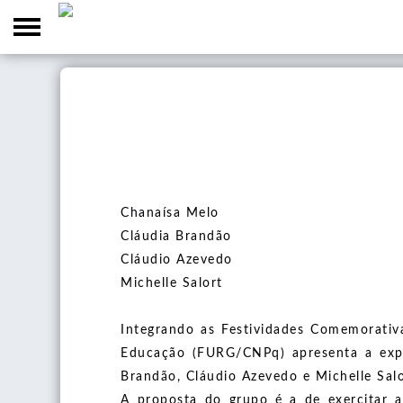
Home
Sobre
Equipe
Blogs
Projetos
PhotoGraphein
Chanaísa Melo
Publicações
Cláudia Brandão
Coletivos
Um café depois do filme
Artigos
Cláudio Azevedo
Produções
Graduação (TCC)
Michelle Salort
Capítulos de Livros
Catálogos
Podcasts
Especialização em Artes (Monografia)
Integrando as Festividades Comemorativ
Livros
Marcadores de Livros
Mestrado em Artes Visuais (Dissertação)
Eventos
Educação (FURG/CNPq) apresenta a expo
Postais
Brandão, Cláudio Azevedo e Michelle Sal
Doutorado em Artes (Tese)
Convocatória
Fotografia e Imaginário: Poéticas em Pesquisa
A proposta do grupo é a de exercitar 