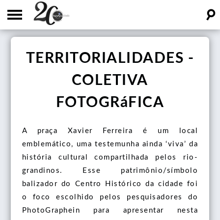
☌
Home
TERRITORIALIDADES -
Sobre
COLETIVA
Equipe
Blogs
FOTOGRáFICA
Projetos
PhotoGraphein
Publicações
Coletivos
A praça Xavier Ferreira é um local
Um café depois do filme
Artigos
Produções
emblemático, uma testemunha ainda ‘viva’ da
Graduação (TCC)
história cultural compartilhada pelos rio-
Capítulos de Livros
Catálogos
Podcasts
Especialização em Artes (Monografia)
grandinos. Esse patrimônio/símbolo
Livros
balizador do Centro Histórico da cidade foi
Marcadores de Livros
Mestrado em Artes Visuais (Dissertação)
Eventos
o foco escolhido pelos pesquisadores do
Postais
PhotoGraphein para apresentar nesta
Doutorado em Artes (Tese)
Convocatória
Fotografia e Imaginário: Poéticas em Pesquisa