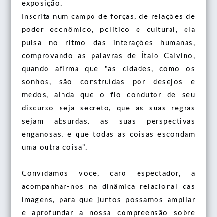
exposição.
2ª CONVOCATÓRIA INTERNACIONAL DE ARTE
Do pincel ao pixel
Inscrita num campo de forças, de relações de
FRONT(EIRA)S DE SI - 2022
Contato
POSTAL - 2024 - 2025
poder econômico, político e cultural, ela
III ENCONTRO DO PINCEL AO PIXEL: COMO OS
Experimentação Foto-graphica
MOSTRA VISUAL CASA CORPO - 2021
pulsa no ritmo das interações humanas,
1ª CONVOCATORIA INTERNACIONAL DE ARTE
ARTISTAS VEEM O MUNDO - 2025
Área Restrita
1ª EDIÇÃO - 2014
Exposições
POSTAL - 2020 - 2020
comprovando as palavras de Ítalo Calvino,
II ENCONTRO DO PINCEL AO PIXEL: ARTES E
quando afirma que "as cidades, como os
2ª EDIÇÃO - 2014
PPGAVI Convida
PESQUISA (AUTO)BIOGRÁFICA - 2024
sonhos, são construídas por desejos e
3ª EDIÇÃO - 2015
PPGAVI CONVIDA 04
I ENCONTRO DO PINCEL AO PIXEL: IMAGENS EM
medos, ainda que o fio condutor de seu
DEBATE - 2018
discurso seja secreto, que as suas regras
PPGAVI CONVIDA 06
sejam absurdas, as suas perspectivas
PPGAVI CONVIDA 07
enganosas, e que todas as coisas escondam
uma outra coisa".
PPGAVI CONVIDA 08
Convidamos você, caro espectador, a
PPGAVI CONVIDA 09
acompanhar-nos na dinâmica relacional das
PPGAVI CONVIDA 10
imagens, para que juntos possamos ampliar
e aprofundar a nossa compreensão sobre
PPGAVI CONVIDA 11