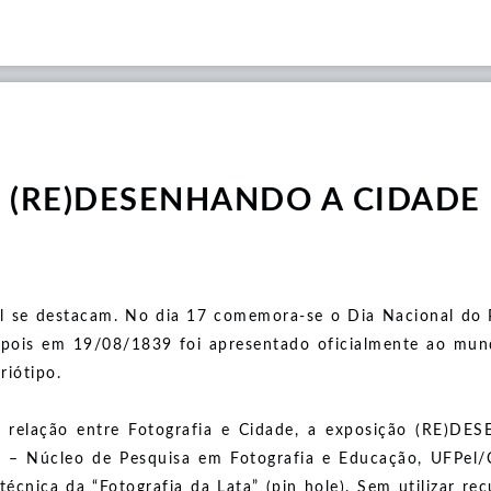
(RE)DESENHANDO A CIDADE
l se destacam. No dia 17 comemora-se o Dia Nacional do P
pois em 19/08/1839 foi apresentado oficialmente ao mund
riótipo.
ca relação entre Fotografia e Cidade, a exposição (RE)
n – Núcleo de Pesquisa em Fotografia e Educação, UFPel
 técnica da “Fotografia da Lata” (pin hole). Sem utilizar r