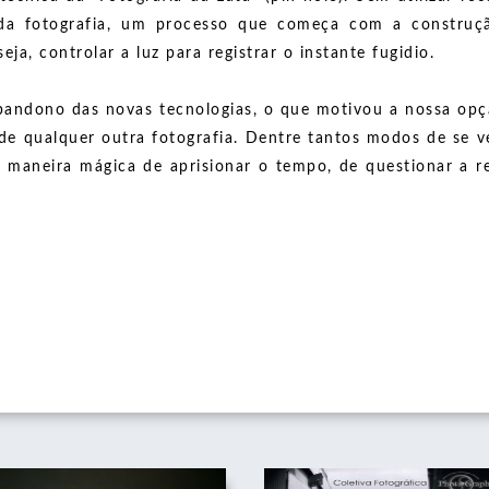
 da fotografia, um processo que começa com a constru
- 2024 - 2025
ja, controlar a luz para registrar o instante fugidio.
- 2020 - 2020
STAS VEEM O MUNDO - 2025
andono das novas tecnologias, o que motivou a nossa opçã
SA (AUTO)BIOGRÁFICA - 2024
 de qualquer outra fotografia. Dentre tantos modos de se 
maneira mágica de aprisionar o tempo, de questionar a real
ATE - 2018