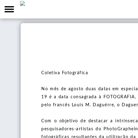
Home
Sobre
Equipe
Blogs
Projetos
PhotoGraphein
Coletiva Fotográfica
Publicações
Coletivos
Um café depois do filme
Artigos
No mês de agosto duas datas em especia
Produções
Graduação (TCC)
19 é a data consagrada à FOTOGRAFIA, 
Capítulos de Livros
Catálogos
pelo francês Louis M. Daguérre, o Daguer
Podcasts
Especialização em Artes (Monografia)
Livros
Marcadores de Livros
Mestrado em Artes Visuais (Dissertação)
Eventos
Com o objetivo de destacar a intrínse
Postais
pesquisadores-artistas do PhotoGraphei
Doutorado em Artes (Tese)
Convocatória
Fotografia e Imaginário: Poéticas em Pesquisa
fotográficas resultantes da utilização da